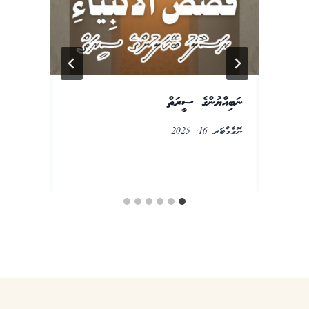
ނަބިއްޔުންގެ ސީރަތް
އާ
ނޮވެމްބަރ 16, 2025
ޖެނު