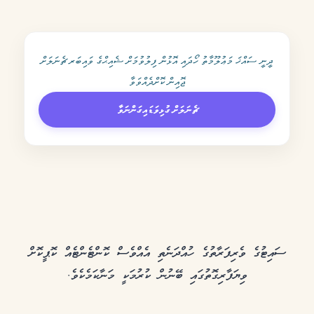
ދީނީ ސައްޚަ މަޢުލޫމާތު ހޯދައި އޮޅުން ފިލުވުމަށް ޝެއިޙްގެ ވައިބަރ ޗެނަލަށް
ޖޮއިން ކޮށްދެއްވަވާ
ޗެނަލަށް ގުޅިވަޑައިގަންނަވާ
ސައިޓުގެ ވެރިފަރާތުގެ ހުއްދަނެތި އެއްވެސް ކޮންޓެންޓެއް ކޮޕީކޮށް
ވިޔަފާރިގޮތުގައި ބޭނުން ކުރުމަކީ މަނާކަމެކެވެ.