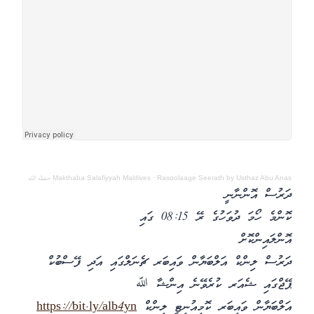
Rasoolaage Seerath by Usthaz Abu Anas حفظه الله
·
Makthaba Salafiyyah Maldives
ދަރުސް އޮންނާނީ
ކޮންމެ ހޯމަ ދުވަހުގެ ރޭ 08:15 ގައި
އޮންލައިންކޮށް
ދަރުސް ލިންކް އަލްބަޔާން ވައިބަރ ޗެނަލްގައި އަދި ފޭސްބުކް
ޕޭޖްގައި ޝެއަރ ކުރެވޭނެ އިންޝާ ﷲ
އަލްބަޔާން ވައިބަރ ކޮމިއުނިޓީ ލިންކް
https://bit.ly/alb4yn