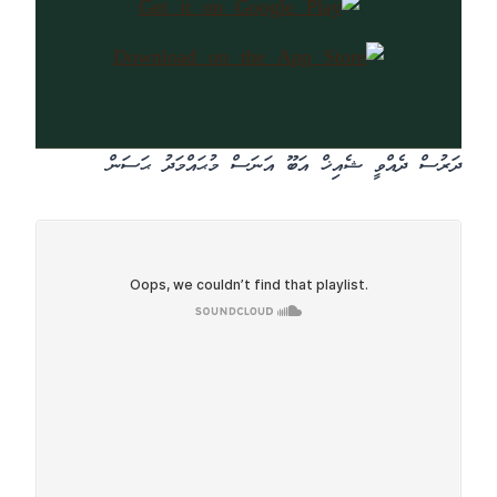
ދަރުސް ދެއްވީ ޝެއިޚް އަބޫ އަނަސް މުޙައްމަދު ޙަސަން