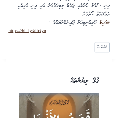
ދީނި ސުވާލު ކުރުމާއި ޖަވާބު ލިބިގަތުމަށް އަދި ދީނީ އެކިއެކި
މަޢުލޫމާތު ހޯދުމަށް
#ވައިބާ
ކޮމިއުނިޓީއަށް ޖޮއިންކޮށްލައްވާ :
https://bit.ly/alb4yn
Post
#
ދަރުސް
Tags:
ގުޅޭ ލިޔުންތައް