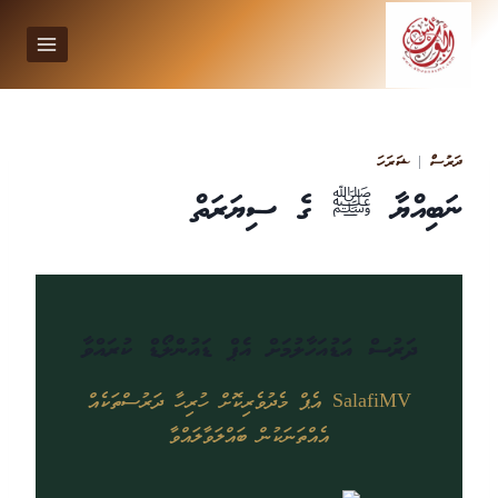
Ski
t
conten
ދަރުސް
|
ޝަރަހަ
ނަބިއްޔާ ﷺ ގެ ސިޔަރަތް
ދަރުސް އަޑުއަހާލުމަށް އެޕް ޑައުންލޯޑް ކުރައްވާ
SalafiMV އެޕް މެދުވެރިކޮށް ހުރިހާ ދަރުސްތަކެއް
އެއްތަނަކުން ބައްލަވާލައްވާ