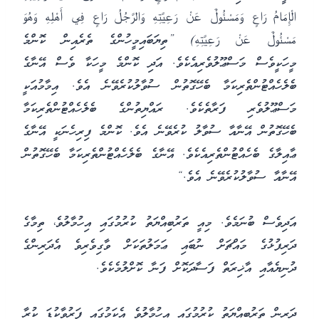
الْإِمَامُ رَاعٍ وَمَسْئُولٌ عَنْ رَعِيَّتِهِ وَالرَّجُلُ رَاعٍ فِي أَهْلِهِ وَهُوَ
مَسْئُولٌ عَنْ رَعِيَّتِهِ) ”ތިޔަބައިމީހުންގެ ތެރެއިން ކޮންމެ
މީހަކީވެސް މަސްޢޫލުވެރިއެކެވެ. އަދި ކޮންމެ މީހަކާ ވެސް އޭނާގެ
ބެލެހެއްޓުންތެރިކަމާ ބެހޭގޮތުން ސުވާލުކުރެވޭނެ އެވެ. އިމާމުއަކީ
މަސްޢޫލުވެރި ފަރާތެކެވެ. ރައްޔިތުންގެ ބެލެހެއްޓުންތެރިކަމާ
ބެހޭގޮތުން އޭނާއާ ސުވާލު ކުރެވޭނެ އެވެ. ކޮންމެ ފިރިހެނަކީ އޭނާގެ
ޢާއިލާގެ ބެހެއްޓުންތެރިއެކެވެ. އޭނާގެ ބެލެހެއްޓުންތެރިކަމާ ބެހޭގޮތުން
އޭނާއާ ސުވާލުކުރެވޭނެ އެވެ.“
އަދިވެސް ބުނަމެވެ. މިއީ ތަރުބިއްޔަތު ކުރުމުގައި އިހުމާލުވެ، ތިމާގެ
ދަރިފުޅުގެ މައްޗަށް ނުބައި ޢަމަލުތަކަށް ވާގިވެރިވެ އެދަރިންގެ
ދުނިޔެއާއި އާޚިރަތް ފަސާދަކޮށް ފަނާ ކޮށްލުމެކެވެ.
ދަރިން ތަރުބިއްޔަތު ކުރުމުގައި އިހުމާލުވެ އެކަމުގައި ފަރުވާކުޑަ ކުރާ