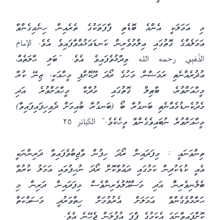
މި ޢަމަލަކީ އެންމެ ބޮޑެތި ފާފަތަކުގެ ތެރެއިން ހިނެމިގެންވާ
ޢަމަލެއްގެ ގޮތުގައި ޢިލްމުވެރިން ކަނޑައަޅުއްވާފައިވެ އެވެ. الإمام
الذَّهَبِي رحمه الله ވިދާޅުވެފައިވެ އެވެ. ”ބަލި ޙާލަތެއް،
ޢުޛުރެއްނެތި ރަމަޟާން މަހުގެ ރޯދަ ދޫކޮށްފި މީހާއަކީ، ޒިނޭ ކުރާ
މީހާއަށްވުރެ، ބާޠިލް ގޮތުގައި މުދާކާ މީހާއަށްވުރެ އަދި
މެދުކެނޑުމެއްނެތި ބަނގުރާ ބޯ (ބަނގުރާ ބުއިމަށް ދެވިހިފައިފައިވާ)
މީހާއަށްވުރެ ނުބައިވެގެންވާ މީހެކެވެ.“ الكبائر ٢٥
ތިންވަނައީ : މިފަދައިން ރޯދަ ހިފުން ވާޖިބުވެފައިވާ ދަރިންނަކީ
އެއީ ކުޑަކުދިން ކަމުގައި ދަޢުވާކޮށް ރޯދަ ނުހިފުވައި ޢަމަލު ކުރުވާ
ބެލެނިވެރިންް އަދި މަސްއޫލުވެރިންވެސް މިފަދައިން ދަރިން މި
ޙަރާމްވެގެންވާ ޢަމަލަށް އެރުވުމަށް ހިތްވަރުދީ މަސައްކަތް
ކޮށްފައިވާނަމަ އެކަމުގެ ފާފަ އުފުލަން ޖެހޭނެ އެވެ.