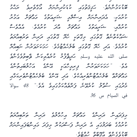
ބޮޑުކަމުންނެވެ. ޙަޤީޤަތުގައި ކުޑަކުދިންނަށް އޯގާތެރިވެ ރަޙްމު
ކުރުމަކީ، އެދަރިންނަށް އިސްލާމީ ޝަރީޢަތުގެ މައްޗަށް އަމުރު
ކުރުމާއި، ޝަރީޢަތުގެ މައްޗަށް އާދަ ކުރުމެވެ. އެއްވެސް
ޝައްކެތްނެތް ގޮތުގައި މިގޮތަކީ ހެޔޮ ގޮތުގައި ދަރިން ތަރުބިއްޔަތު
ކުުރުމެވެ. އަދި ހެޔޮ ގޮތުގައި ބެލެހެއްޓުމެވެ. ހަމަކަށަވަރުން ނަބިއްޔާ
صلى الله عليه وسلم ޙަދީޘްފުޅު ކުރެއްވިކަން ޘާބިތުވެގެންވެ
އެވެ. ”ހަމަކަށަވަރުން ފިރިމީހާއަކީ އޭނާގެ އަހުލުބައިތުންގެ
މައްޗަށްވާ ބެލެހެއްޓުންތެރިއެކެވެ. އަދި އޭނާގެ ބެލެހެއްޓުންތެރިކަމާއި
މެދުގައި ސުވާލު ކުރެވޭނެ ފަރާތެއްކަމުގައިވެ އެވެ.“ 48 سوالا
في الصيام ص 36
މިފަދައިން ދަރިންގެ މައްޗަށް އިހުމާލުވެ ދަރިން ތަރުބިއްޔަތު
ކުރުމުގެ ބަދަލުގައި އެ ދަރިން ފަސާދަކުރާ މިފަދަ މައިންބަފައިންނަށް
ބޮޑުވެގެންވާ ޢުޤޫބާތް ހުއްޓެވެ.