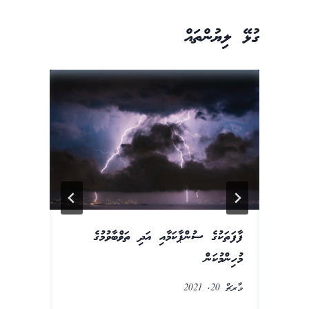
ގުޅޭ ލިޔުންތައް
ް
ފާފަތަކުގެ ސުންޕާކަމާއި އަދި ތަޥްބާވުމުގެ
މު
މުހިންމުކަން
ޢަ
މާރޗް 20, 2021
އޯގ