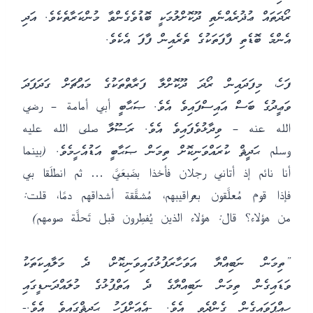
ރޯދަތައް ޢުޛުރެއްނެތި ދޫކޮށްލުމަކީ ބޮޑުވެގެންވާ މުންކަރާތެކެވެ. އަދި
އެންމެ ބޮޑެތި ފާފަތަކުގެ ތެރެއިން ފާފަ އެކެވެ.
ފަހެ، މިފަދައިން ރޯދަ ދޫކޮށްލާ ފަރާތްތަކުގެ މައްޗަށް ގަދަފަދަ
ވަޢީދުގެ ބަސް އައިސްފައިވެ އެވެ. ޞަޙާބީ أبي أمامة – رضي
الله عنه – ވިދާޅުވެފައިވެ އެވެ. ރަސޫލާ صلى الله عليه
وسلم ޙަދީޘް ކުރައްވަނިކޮށް ތިމަން ޞަޙާބީ އަޑުއެހީމެވެ. (بينما
أنا نائم إذ أتاني رجلان فأخذا بضَبعَيَّ … ثم انطلَقا بي
فإذا قوم مُعلَّقون بعراقيبهم، مُشقَّقة أشداقهم دمًا، قلت:
من هؤلاء؟ قال: هؤلاء الذين يُفطِرون قبل تَحلَّة صومهم)
”ތިމަން ނަބިއްޔާ އަވަހާރަފުޅުގައިވަނިކޮށް، ދެ މަލާއިކަތަކު
ވަޑައިގެން ތިމަން ނަބިއްޔާގެ ދެ އަތްޕުޅުގެ މުލައްދަނޑީގައި
ހިއްޕަވައިގެން ގެންދެވި އެވެ. -އެއަށްފަހު ޙަދީޘްގައިވެ އެވެ.-