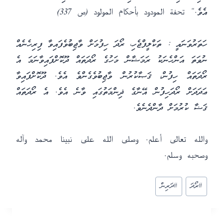
އެވެ.“ تحفة المودود بأحكام المولود (ص 337)
ހަތަރުވަނައީ : ތަކްލީފްޖެހި، ރޯދަ ހިފުމަށް ވާޖިބުވެފައިވާ ފިރިހެނެއް
ނުވަތަ އަންހެނަކު ރަމަޟާން މަހުގެ ރޯދަތައް ދޫކޮށްފައިވާނަމަ އެ
ރޯދަތައް ހިފުން، ޤަޞާކުރުން ވާޖިބުވެގެންވެ އެވެ. ދޫކޮށްފައިވާ
ޢަދަދަށް ރޯދަހިފުން އޭނާގެ ޛިންމަތުގައި ވާނެ އެވެ. އެ ރޯދަތައް
ޤަޟާ ކުރުމަށް ދާންދެނެވެ.
والله تعالى أعلم. وصلى الله على نبينا محمد وآله
وصحبه وسلم.
Post
#
ރޯދަ
#
ދަރިން
Tags: