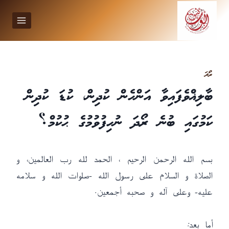
Ski
t
conten
ރޯދަ
ބާލިޣްވެފައިވާ އަންހެން ކުދިން، ކުޑަ ކުދިން
ކަމުގައި ބުނެ ރޯދަ ނުހިފުވުމުގެ ޙުކުމް؟
بسم الله الرحمن الرحيم ، الحمد لله رب العالمين، و
الصلاة و السلام على رسول الله -صلوات الله و سلامه
عليه- وعلى آله و صحبه أجمعين.
أما بعد: