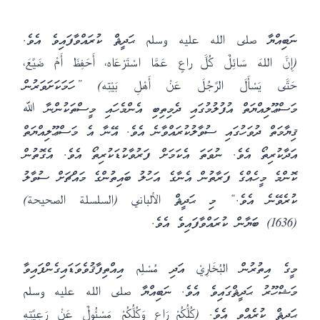
ނަބިއްޔާ صلى الله عليه وسلم ޙަދީޘް ކުރައްވާފައިވެ އެވެ.
(إِنَّ اللهَ سَائِلٌ كُلَّ راعٍ عَمَّا اسْتَرْعَاه، أَحَفِظَ أَمْ ضَيَّعَ،
حَتَّى يَسْأَلَ الرَّجُلَ عَنْ أَهْلِ بَيْتِه) ”ހަމަކަށަވަރުން
މަސްޢޫލިއްޔަތް އުފުލުމުގައި ދެމިތިބި އެންމެހައި މީސްތަކުންނާ ﷲ
ޤިޔާމަތް ދުވަހުގައި ސުވާލުކުރައްވާނެ އެވެ. އޭނާ އެ މަސްޢޫލިއްޔަތް
އަދާކުރިތޯ އެވެ. ނުވަތަ އެކަމަށް ފަރުވާކުޑަކުރިތޯ އެވެ. އެގޮތުން
ކޮންމެ މީހެއްގެ ފަރާތުން އެނާގެ އަހުލު ބައިތުންގެ މައްޗަށް ސުވާލު
ކުރެވޭނެ އެވެ.“ މި ޙަދީޘް الألباني (السلسلة الصحيحة)
(1636) ބަޔާން ކުރައްވާފައިވެ އެވެ.
މީގެ އިތުރުން البُخَارِيْ އަދި مُسْلِم އިއްތިފާޤުވެވަޑައިގެންފައިވާ
މަޝްހޫރު ޙަދީޘްގައިވެ އެވެ. ނަބިއްޔާ صلى الله عليه وسلم
ޙަދީޘް ކުރެއްވި އެވެ. (كُلُّكُمْ رَاعٍ وَكُلُّكُمْ مَسْئُولٌ عَنْ رَعِيَّتِهِ