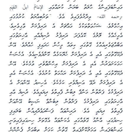
މައިންބަފައިންގެ ޙާލަތު ބަޔަން ކުރައްވައި الإِمَامُ ابنُ القَيِّمِ
-رحمه الله- ވިދާޅުވެފައިވެ އެވެ. ”ތަރުބިއްޔަތު ކުރުމުގައި
އިހުމާލުވެ، ޝަހުވަތްތަކުގެ މައްޗަށް އެ ދަރިފުޅަށް ވާގިވެރިވެ،
އެމީހެއްގެ ލޮލުގެ ކޮއެފަދަ ދަރިފުޅު ދުނިޔެއާއި އާޚިރަތުގައި
އަބާއްޖަވެރިއެއްގެ ގޮތުގައި ކިތައް މީހުން ހަދައިފި ހެއްޔެވެ. އޭނާ
ދެކޭގޮތުގައި އެއީ އެ ދަރިފުޅަށް ހެޔޮކަމެއް ކޮށްދެވެނީއެވެ. އެހެނަސް
ހަމަކަށަވަރުން އެއީ އެ ދަރިފުޅަށް އިހާނާތްތެރި ވުމެކެވެ. އޭނާ
ދެކޭގޮތުގައި އެއީ އެ ދަރިފުޅަށް ރަޙްމަތް ކުރުމެވެ. އެހެނަސް އެއީ
އެ ދަރިފުޅަށް ދެވޭ އަނިޔާވެރި ކަމެކެވެ. އެހިނދު އޭނާއަށް އެ
ދަރިފުޅުގެ ފަރާތުން މަންފާ ލިބުން ފާއިތުވެ ދިޔައީއެވެ. ދުނިޔެ އާއި
އާޚިރަތުގައި ދަރިފުޅުގެ ފަރާތުން ލިބެންވާ ނަޞީބު އޭނާއަށް
ފާއިތުވެ ދިޔައީ އެވެ. ދަރިންތައް ފަސާދަވެދާދިއުން ބަލައިފި
ހިނދުގައި، ޢާންމު ގޮތެއްގައި އެކަންތައް އެގޮތަށް ހިނގައިފައިވަނީ
މައިންބަފައިން ޢަމަލުކޮށްފައިވާ ގޮތުން ކަމަށް ތިބާއަށް ފެންނާނެ