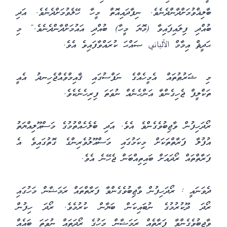
ބާލިޣްވުމަށްދާންދެނެވެ. ނިފާދައިއޮތް މީހާ ހޭލެވުމަށްދެނެވެ. އަދި
ބުއްދި ފިލައިފައިވާ (މޮޔަ މީހާ) ބުއްދި އައުމަށްދާންދެނެވެ.“ މި
ޙަދީޘް އިމާމް الألباني ޞައްޙަ ކުރައްވާފައިވެ އެވެ.
މި ޝަރުޠުތައް އެމީހެއްގެ ނަފްސުގައި ޤާއިމްވެއްޖެހިނދު އެއީ
ތަކްލީފް ޖެހިގެންވާ އަންހެނެއް ނުވަތަ ފިރިހެނެކެވެ.
ރޯދަހިފުން ވާޖިބުވެގެންވެ އެވެ. އަދި ބެލެހެއްތުމުގެ މަސްއޫލިއްޔަތު
އުފުލާ ފަރާތްތަކަށް މިކަމުގައި މަސްއޫލުވެރިންގެ ގޮތުގައިވެ އެ
ފަރާތްތައް ރޯދައަށް ބައިތިއްބަން ޖެހޭނެ އެވެ.
ދެވަނައީ : ރޯދަހިފުން ވާޖިބުވެގެންވާ ފަރާތްތައް ރަމަޟާން މަހުގައި
ރޯދަ ދޫކުރުމުގެ ނުބައިކަން ބަޔާން ކުރުމެވެ. ރޯދަ ހިފުން
ވާޖިބުވެގެންވާ ފަރާތެއް ރަމަޟާން މަހުގެ ރޯދަތައް ނުވަތަ ބައެއް