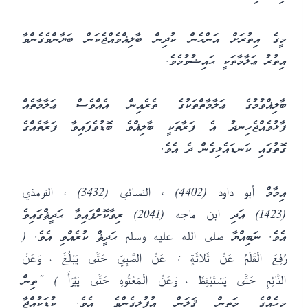
މީގެ އިތުރަށް އަންހެން ކުދިން ބާލިޣްވެއްޖެކަން ބަޔާންވެގެންވާ
އިތުރު ޢަލާމާތަކީ ޙައިޟުވުމެވެ.
ބާލިޣްވުމުގެ ޢަލާމާތްތަކުގެ ތެރެއިން އެއްވެސް ޢަލާމާތެއް
ފާޅުވެއްޖެހިނދު އެ ފަރާތަކީ ބާލިޣްވެ ބޮޑުވެފައިވާ ފަރާތެއްގެ
ގޮތުގައި ކަނޑައެޅިގެން ދެ އެވެ.
އިމާމް أبو داود (4402) ، النسائي (3432) ، الترمذي
(1423) އަދި ابن ماجه (2041) ރިވާކޮށްފައިވާ ޙަދީޘްގައިވެ
އެވެ. ނަބިއްޔާ صلى الله عليه وسلم ޙަދީޘް ކުރެއްވި އެވެ. (
رُفِعَ الْقَلَمُ عَنْ ثَلاثَةٍ : عَنْ الصَّبِيِّ حَتَّى يَبْلُغَ ، وَعَنْ
النَّائِمِ حَتَّى يَسْتَيْقِظَ ، وَعَنْ الْمَعْتُوهِ حَتَّى يَبْرَأَ ) ”ތިން
މީހެއްގެ މަތިން ޤަލަން އުފުލިގެންވެ އެވެ. ކުޑަކުއްޖާ