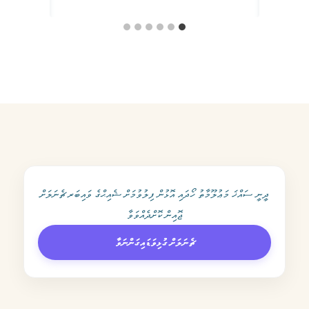
ދީނީ ސައްޚަ މަޢުލޫމާތު ހޯދައި އޮޅުން ފިލުވުމަށް ޝެއިޙްގެ ވައިބަރ ޗެނަލަށް
ޖޮއިން ކޮށްދެއްވަވާ
ޗެނަލަށް ގުޅިވަޑައިގަންނަވާ