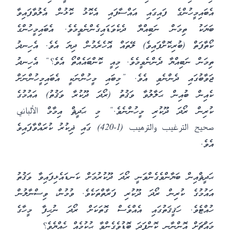
އެބައިމީހުންގެ ފައިގައި އައްސާފައި އެކޮޅު ކޮޅުން އެލުވާފައިވާ
ބަޔަކު ތިމަން ނަބިއްޔާ ދެކެވަޑައިގެންނެވީމެވެ. އެބައިމީހުންގެ
ކޯތާފަތް (ބުރިކޮށްފައިވެ) ލޭތައް އޮހެރެމުން ދިޔަ އެވެ. އެހިނދު
ތިމަން ނަބިއްޔާ ދެންނެވީމެވެ. މިއީ ކޮންބައެއްތޯ އެވެ؟“ އެހިނދު
ޖަވާބުގައި ދެންނެވި އެވެ. ”މިބައި މީހުންނަކީ އެބައިމީހުންނަށް
ކެއިން ބުއިން ޙަލާލުވާ ވަޤުތު (ރޯދަ ދޫކުރާ ވަޤުތު) އައުމުގެ
ކުރިން ރޯދަ ދޫކުރި މީހުންނެވެ.“ މި ޙަދީޘް އިމާމް الألباني
صحيح الترغيب والترهيب (1-420) ގައި ޛިކުރު ކުރައްވާފައިވެ
އެވެ.
ޙަދީޘްއިން ބަޔާންވެގެންވަނީ ރޯދަ ދޫކުރުމަށް ކަނޑައެޅިފައިވާ ވަޤުތު
އައުމުގެ ކުރިން ރޯދަ ދޫކުރި ފަރާތްތަކެވެ. ވުމުން، ވިސްނާލުން
ހުއްޓެވެ. ހަޤީޤަތުގައި އެއްވެސް ގޮތަކަށް ރޯދަ ނުހިފާ މީހާގެ
މައްޗަށް އޮންނާނީ ކޮންފަދަ ބޮޑުވެގެންވާ ޙުކުމެއް ހެއްޔެވެ؟