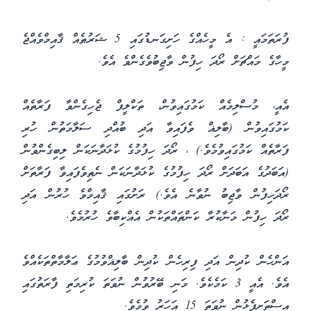
ފުރަތަމައީ : އެ މީހެއްގެ ހަށިގަނޑުގައި 5 ޝަރުޠެއް ޤާއިމްވެއްޖެ
މީހާގެ މައްޗަށް ރޯދަ ހިފުން ވާޖިބުވެގެންވެ އެވެ.
އެއީ، މުސްލިމެއް ކަމުގައިވުން، ތަކްލީފް ޖެހިގެންވާ ފަރާތެއް
ކަމުގައިވުން (ބާލިޣް ވެފައިވާ އަދި ބުއްދި ސަލާމަތުން ހުރި
ފަރާތެއް ކަމުގައިވުމެވެ.) ، ރޯދަ ހިފުމުގެ ކުޅަދާނަކަން ލިބިގެންވުން
(އަބަދުގެ އަބަދަށް ރޯދަ ހިފުމުގެ ކުޅަދާނަކަން ނެތިވެފައިވާ ފަރާތަށް
ރޯދަހިފުން ވާޖިބު ނުވާނެ އެވެ.) ރަށުގައި ޤާއިމްވެ ހުރުން އަދި
ރޯދަ ހިފުން މަނާކުރާ ކަންތައްތަކުން އެއްކިބާވެ ހުރުމެވެ.
އަންހެން ކުދިން އަދި ފިރިހެން ކުދިން ބާލިޣްވުމުގެ ޢަލާމާތްތަކެއްވެ
އެވެ. އެއީ 3 ކަމެކެވެ. މަނި ބޭރުވުން ނުވަތަ ކުރިމަތި ފާރަތުގައި
އިސްތަށިފެޅުން ނުވަތަ 15 އަހަރު ވުމެވެ.