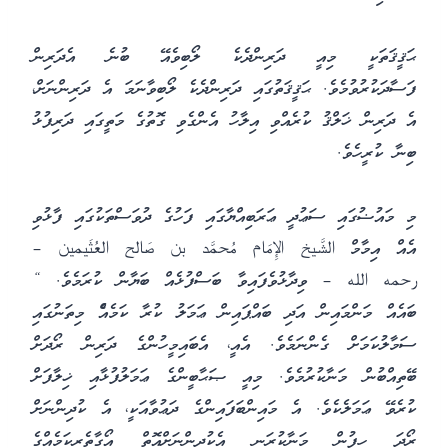
ޙަޤީޤަތަކީ މިއީ ދަރިންދެކެ ލޯބިވެއޭ ބުނެ އެދަރިން
ފަސާދަކުރުވުމެވެ. ޙަޤީޤަތުގައި ދަރިންދެކެ ލޯބިވާނަމަ އެ ދަރިންނަށް،
އެ ދަރިން ޚަލްޤު ކުރެއްވި އިލާހު އެންގެވި ގޮތުގެ މަތީގައި ދަރިފުޅު
ބިނާ ކުރީހެވެ.
މި މައުޟުގައި ސަޢުދީ ޢަރަބިއްޔާގައި ފަހުގެ ދުވަސްތަކުގައި ފާޅުވި
އެއް އިމާމް الشَّيخ الإِمَام مُحمَّد بن صَالح العُثَيمين –
رحمه الله – ވިދާޅުވެފައިވާ ބަސްފުޅެއް ބަޔާން ކުރަމެވެ. “
ބައެއް މަންމައިން އަދި ބައްޕައިން ޢަމަލު ކުރާ ކަމެއްެ މިތަނުގައި
ސަމާލުކަމަށް ގެންނަމެވެ. އެއީ، އެބައިމީހުންގެ ދަރިން ރޯދަށް
ބޭތިއްބުން މަނާކުރުމެވެ. މިއީ ޞަޙާބީންގެ ޢަމަލުފުޅާއި ޚިލާފަށް
ކުރެވޭ ޢަމަލެކެވެ. އެ މައިންބަފައިންގެ ދަޢުވާއަކީ، އެ ކުދިންނަށް
ރޯދަ ހިފުން މަނާކުރަނީ އެކުދިންނަށްއޮތް އޯގާތެރިކަމެއްގެ