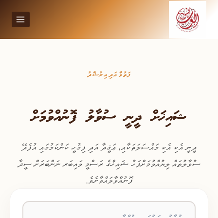
Ski
t
conten
ފަތުވާ އަދި އިރުޝާދު
ޝައިޚަށް ދީނީ ސުވާލު ފޮނުއްވުމަށް
ދީނީ އެކި އެކި މައްސަލަތަކާއި، ޢަޤީދާ އަދި ފިޤުހީ ކަންކަމުގައި އުފެދޭ
ސުވާލުތައް ލިޔުއްވުމަށްފަހު ޝައިޚްގެ ރަސްމީ ވައިބަރ ނަންބަރަށް ސީދާ
ފޮނުއްވާލައްވާށެވެ.