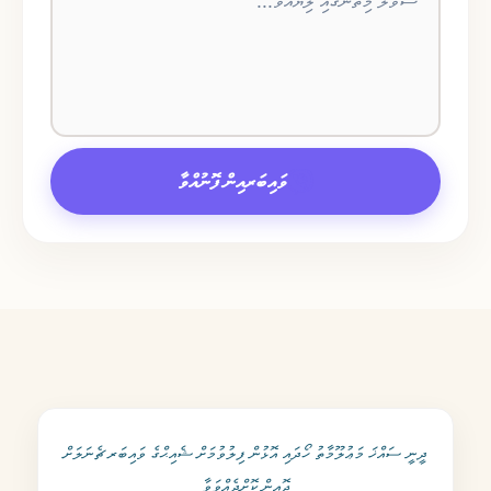
ވައިބަރއިން ފޮނުއްވާ
ދީނީ ސައްޚަ މަޢުލޫމާތު ހޯދައި އޮޅުން ފިލުވުމަށް ޝެއިޙްގެ ވައިބަރ ޗެނަލަށް
ޖޮއިން ކޮށްދެއްވަވާ