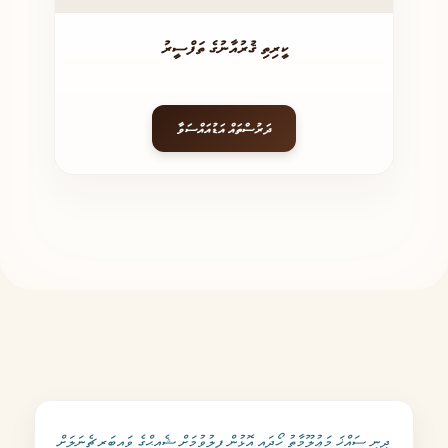
ކީރިތި ޤުރުއާނުގެ ތަފްސީރު
ދަރުސްތައް އަޑުއައްސަވާ
ދީނީ ސައްޚަ މަޢުލޫމާތު ހޯދައި އޮޅުން ފިލުވުމަށް ޝެއިޙްގެ ވައިބަރ ޗެނަލަށް