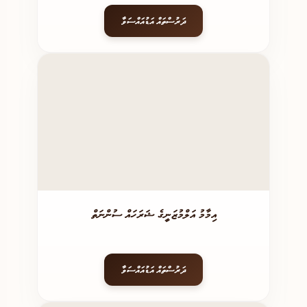
ދަރުސްތައް އަޑުއައްސަވާ
އިމާމު އަލްމުޒަނީގެ ޝަރަހައް ސުންނަތް
ދަރުސްތައް އަޑުއައްސަވާ