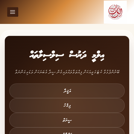
Ski
t
conten
ޢިލްމީ ދަރުސް ސިލްސިލާތައް
ބޭނުންފުޅުވާ ކެޓަގަރީއަކަށް ފިއްތަވާލައްވައިގެން ސީދާ އެބަޔަކަށް ވަޑައިގަންނަވާ
އަޤީދާ
ފިޤުހު
ސީރަތް