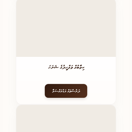
ކިތާބުއް ތަވްހީދުގެ ޝަރަހަ
ދަރުސްތައް އަޑުއައްސަވާ