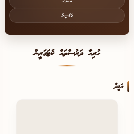
އަޙްލާޤު
ތަފްސީރު
ހުރިހާ ދަރުސްތައް ކެޓަގަރީން
އަޤީދާ