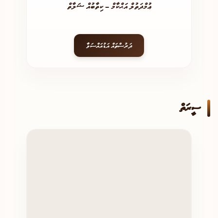
ޢުމްދަތުލް އަޙްކާމް – ކިތާބުއް ޟަލާތް
ދަރުސްތައް އަޑުއައްސަވާ
ސީރަތް