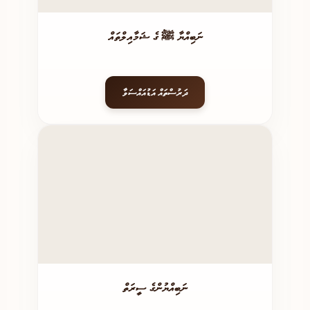
ނަބިއްޔާ ﷺ ގެ ޝަމާއިލްތައް
ދަރުސްތައް އަޑުއައްސަވާ
ނަބިއްޔުންގެ ސީރަތް