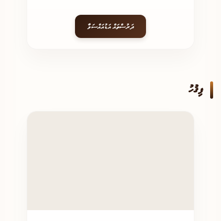
ދަރުސްތައް އަޑުއައްސަވާ
ފިޤުހު