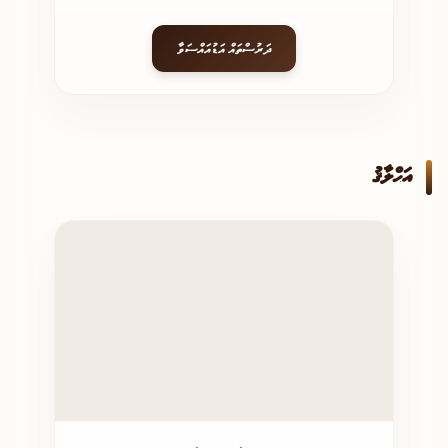
ދަރުސްތައް އަޑުއައްސަވާ
އަޙްލާޤު