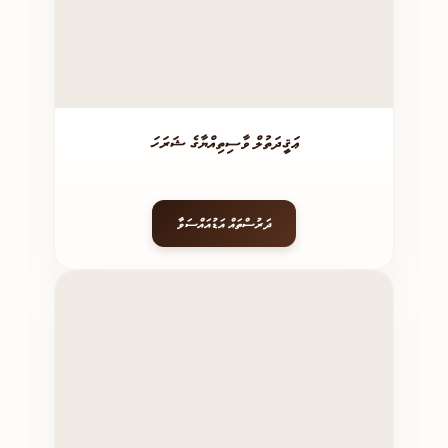
ޢަޤީދަތުލް ވާސިތިއްޔާގެ ޝަރަހަ
ދަރުސްތައް އަޑުއައްސަވާ