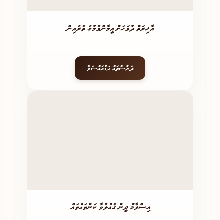
އާޚިރަތް ދުވަހަށް އީމާންވުމުގެ ތެރެއިން
ދަރުސްތައް އަޑުއައްސަވާ
އިސްލާމް ދީން ގެއްލުވާ ކަންތައްތައް