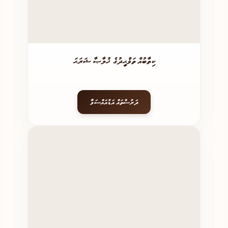
ކިތާބުއް ތަޥްޙީދުގެ ޚުލާޞާ ޝަރަޙަ
ދަރުސްތައް އަޑުއައްސަވާ