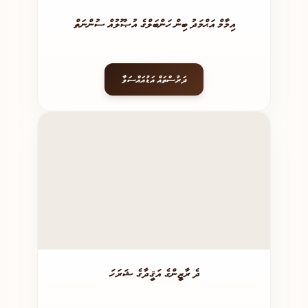
އިމާމް އަޙްމަދު ބިން ހަންބަލްގެ އުޞޫލުއް ސުންނަތް
ދަރުސްތައް އަޑުއައްސަވާ
ދެ ރާޒީންގެ އަޤީދާގެ ޝަރަހަ