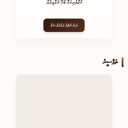
ކެތްތެރިކަމާ ބެހޭ ޤަވާޢިދެއް
ދަރުސްތައް އަޑުއައްސަވާ
ތަފްސީރު