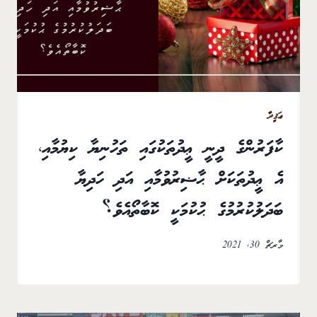
ޢަޤީދާ
ކާފަރުންގެ ދީނީ ޢީދުތަކުގައި ތަހުނިޔާ ކިޔުމާއި،
އެ ޢީދުތަކަށް ޙާޟިރުވުމާއި އަދި ހަދިޔާ
ބަދަލުކުރުމުގެ ޙުކުމަކީ ކޮބާތޯއެވެ؟
މާރޗް 30, 2021