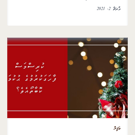
މާރޗް 2, 2021
ޢަޤީދާ