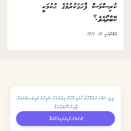
ކުރިސްމަސް ފާހަގަކުރުމުގެ ޙުކުމަކީ
ކޮބާތޯއެވެ؟
ފެބްރުއަރީ 26, 2021
ދީނީ ސައްޚަ މަޢުލޫމާތު ހޯދައި އޮޅުން ފިލުވުމަށް ޝެއިޙްގެ ވައިބަރ ޗެނަލަށް
ޖޮއިން ކޮށްދެއްވަވާ
ޗެނަލަށް ގުޅިވަޑައިގަންނަވާ