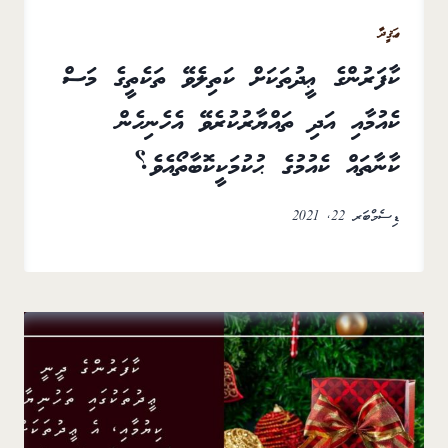
ޢަޤީދާ
ކާފަރުންގެ ޢީދުތަކަށް ކަތިލެވޭ ތަކެތީގެ މަސް
ކެއުމާއި އަދި ތައްޔާރުކުރެވޭ އެހެނިހެން
ކާނާތައް ކެއުމުގެ ޙުކުމަކީކޮބާތޯއެވެ؟
ޑިސެމްބަރ 22, 2021