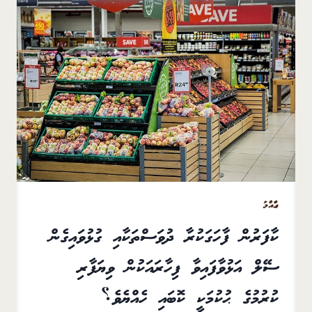
ޢާއްމު
ކާފަރުން ފާހަގަކުރާ ދުވަސްތަކާއި ގުޅުވައިގެން
ސޭލް އަޅުވާފައިވާ ފިހާރައަކުން ވިޔަފާރި
ކުރުމުގެ ޙުކުމަކީ ކޮބައި ހެއްޔެވެ؟