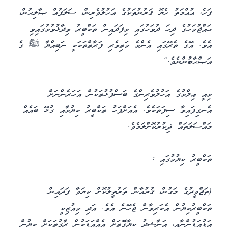
ފަހެ، އުއްމަތު ހެޔޮ ޤަރުނުތަކުގެ އަހުލުވެރިން، ސަލަފުއް ޞާލިޙުން،
ޙައްޖުމަހުގެ ދިހަ ދުވަހުގައި މިފަދައިން ތަކްބީރު ވިދާޅުވުމުގައިވި
އެވެ. އޭގެ ތެރޭގައި އެންމެ މަތިވެރި ފަރާތްތަކަކީ ނަބިއްޔާ ﷺ ގެ
އަޞްޙާބުންނެވެ.“
މިއީ ޢިލްމުގެ އަހުލުވެރިންގެ ބަސްފުޅުތަކުން އަހަރެންނަށް
އެނގިފައިވާ ސިފަތަކެވެ. އެއަށްފަހު ތަކްބީރު ކިޔުމާއި ގުޅޭ ބައެއް
މައްސަލަތައް ޛިކުރުކޮށްލަމެވެ.
ތަކްބީރު ކިޔުމުގައި :
(ތަޖްވީދުގެ މަގުން، ޤުރުއާން ތަރުތީލުކޮށް ކިޔަވާ ފަދައިން
ތަކްބީރުކިޔުން އެކަރިވާން ޖެހޭނެ އެވެ. އަދި މިއުޒިކީ
އަޑުއަޑުންނާއި، އަނާޝީދު ކިޔާގޮތަށް އެއްއަޑަކުން ރާގުތަކަށް ކިޔުން