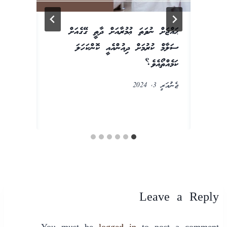
ޙައްޖަށް ނުވަތަ ޢުމުރާއަށް ދާތީ ގޭގެއަށް
ޙަ
ސަލާމް ކުރުމަށް ދިއުންއެއީ ކޮންކަހަލަ
ޙަ
ކަމެއްތޯއެވެ؟
ހެ
ހެ
ޖެނުއަރީ 3, 2024
ޑިސ
Leave a Reply