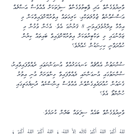
ވާރިދުވެގެންވާ އަދި ޘާބިތުވެގެންވާ ސިފަތަކަށް އެެއްވެސް އަޞްލެއް
އަސާސެއްނެތް ޖުމްލަތަކާއި، ކަލިމަތައް އިތުރުކޮށްފައިވާކަން މި
އިމާމް ވިދާޅުވެފައިވަނީ 8 ޤަރުނުގަ އެވެ. އެހެން ވުމުން މި
ޒަމާނުގައި މި ތަކްބީރުތަކަށް އިތުރުކޮށްފައިވާ ބައިތައް ކިޔުން
ހުއްދަވާނީ ކިހިނަކުން ހެއްޔެވެ؟
ސުންނަތުން އެއްޗެއް ކަނޑައަޅުއްވާ އުނގަންނަވައި ދެއްވާފައިވާއިރު،
ސުންނަތުގައި އުނގަންނައި ދެއްވާފައިވާ މިންވަރަށް އުނި އިތުރު
ގެނައުން ހުއްދަދެވިގެންވާނެ އެއްވެސް އިންސާނެއް ދުނިޔެމަތީގައި
ހުންނާތޯ އެވެ؟
ވާރިދުވެގެންވާ ބައެއް ސިފަތައް ބަޔާން ކުރަމެވެ.
للهُ أَكْبَرُ اللهُ أَكْبَرُ لَاإِلَه إِلاَّ اللهُ، وَ اللهُ أَكْبَرُ اللهُ أَكْبَرُ وَ