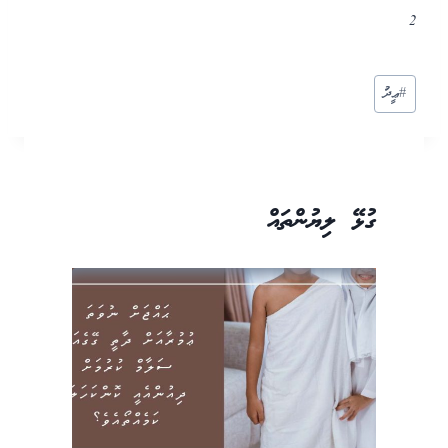
2
Post
#
ޢީދު
Tags:
ގުޅޭ ލިޔުންތައް