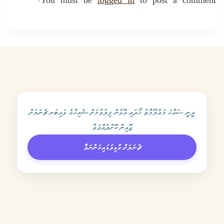
You must be
logged in
to post a comment.
ދީނީ ސައްޚަ މަޢުލޫމާތު ހޯދައި އޮޅުން ފިލުވުމަށް ޝެއިޙްގެ ވައިބަރ ޗެނަލަށް
ޖޮއިން ކޮށްދެއްވަވާ
ޗެނަލަށް ގުޅިވަޑައިގަންނަވާ