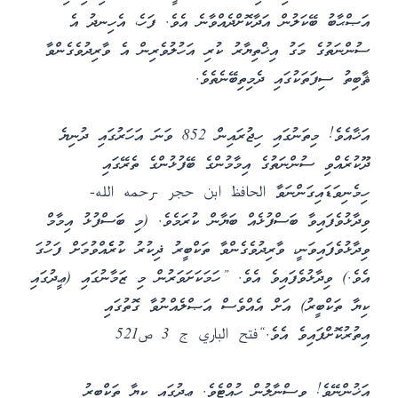
އަޞްޙާބު ބޭކަލުން އަދާކޮށްދެއްވާނެ އެވެ. ފަހެ، އެހިނދު އެ
ސުންނަތުގެ މަގު އިޚްތިޔާރު ކުރި އަހުލުވެރިން އެ ވާރިދުވެގެންވާ
ޘާބިތު ސިފަތަކުގައި ދެމިތިބޭނެތެވެ.
އަޚާއެވެ! މިތަނުގައި ހިޖުރައިން 852 ވަނަ އަހަރުގައި ދުނިޔެ
ދޫކުރެއްވި ސުންނަތުގެ އިމާމުންގެ ބޭފުޅުންގެ ތެރޭގައި
ހިމެނިވަޑައިގަންނަވާ الحافظ ابن حجر -رحمه الله-
ވިދާޅުވެފައިވާ ބަސްފުޅެއް ބަޔާން ކުރަމެވެ. (މި ބަސްފުޅު އިމާމް
ވިދާޅުވެފައިވަނީ، ވާރިދުވެގެންވާ ތަކްބީރު ޛިކުރު ކުރެެއްވުމަށް ފަހުގަ
އެވެ.) ވިދާޅުވެފައިވެ އެވެ. ”ހަމަކަށަވަރުން މި ޒަމާނުގައި (ޢީދުގައި
ކިޔާ ތަކްބީރު) އަށް އެއްވެސް އަޞްލެއްނުވާ ގޮތުގައި
އިތުރުކޮށްފައިވެ އެވެ.“فتح الباري ج 3 ص521
އަޚުންނޭވެ! ވިސްނާލުން ހުއްޓެވެ. ޢީދުގައި ކިޔާ ތަކްބީރު