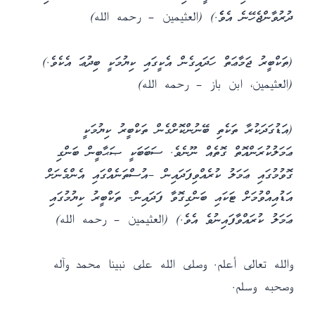
ދުރުވާންޖެހޭނެ އެވެެ.) (العثيمين – رحمه الله)
(ތަކްބީރު ޖަމާޢަތް ހަދައިގެން އެކީގައި ކިޔުމަކީ ބިދުޢަ އެކެވެ.)
(العثيمين، ابن باز – رحمه الله)
(އަޑުގަދަކުރާ ތަކެތި ބޭނުންކޮށްގެން ތަކްބީރު ކިޔުމަކީ
ޢަމަލުކުރަންއޮތް ގޮތެއް ނޫނެވެ. ސަބަބަކީ ޞަޙާބީން ބަންގި
ގޮވުމުގައި ޢަމަލު ކުރެއްވިފަދައިން –އުސްތަނެއްގައި އެންމެނަށް
އަޑުއިއްވުމަށް ޓަކައި ބަންގިގޮވާ ފަދައިން- ތަކްބީރު ކިޔުމުގައި
ޢަމަލު ކުރައްވާފައިނުވެ އެވެ.) (العثيمين – رحمه الله)
والله تعالى أعلم. وصلى الله على نبينا محمد وآله
وصحبه وسلم.