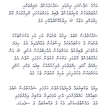
އަޚާގެ ނަފްސުގައި ދީނުގައި ޞައްޙަވެގެންވާ، ދަލީލުތަކާއި،
ޙުއްޖަތްތަކުން ވާރިދުވެގެންވާ ޘާބިތު ޢަމަލުތަކުގައި ޤާއިމްވުމަށް އޮތް
ހިތްވަރާއި ޢަޒުމް ﷲ އިތުރުކޮށްދެެއްވާށި އެވެ.
ޝައްކެތްވެސް ނެތެވެ. ދީނުގެ ތެރެއަށް، އެކި އެކި އަޅުކަންތަކުގެ
ތެރެއަށް އާ ކަންތައްތަކެއް މީސްތަކުން ވައްދާފައިވެ އެވެ. މިފަދަ
އެންމެހައި ޘާބިތުނުވާ ޢަމަލުތަކުން އެއްކިބާވުމުން މެނުވީ، ﷲ އަށް
ޙައްޤުބެގެންވާ ގޮތުގައި އަޅުކަން ކުރެވުން ކަމުގައި ނުވާނެ އެވެ.
ހިދާޔަތް ހޯދައި ހިޔާތަތުގައި ދެމިހުރުމާއެކު، ބިދުޢަ ތަކާއި، ޚުރާފީ
ޢަމަލުތަކުން އެކުއެކީގައި ވަކިވެ ދުރުވާން ޖެހެ އެވެ.
ޢީދުގެ ތަކްބީރުތައް ވާރިދުވެގެންވާނެ ކަމުގައި ޝައްކެތްވެސް ނެތެވެ.
ނަބިއްޔާގެ ޙަޔާތްފުޅުގައި ވާނީ އެފަދައިން ތަކްބީރު ވިދާޅުވެފައި
އެވެ. އަމާނާތްތެރިކަމާއި އެކު އެ ތަކްބީރުތައް، އެ ސިފައިގައި