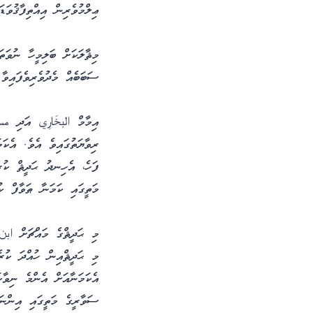
ޢިލްމުވެރިން އިއްތިފާޤުވަޑަ
މިޘާލަކަށް ބަލިމީހާ ނުވަ
ސަބަބެއް މެދުވެރިވެފައިވާ
އިމާމް البخَارِي އަދި 
ރިވާޔަތުގައިވެ އެވެ. އެކ
ފަހެ، އެހިނދު ޙަދީޘް ކުރެއ
މަތީގައި ކަމަނާ ޠަވާފް ކު
މި ޙަދީޘްގެ މައްޗަށް ابن
މި ޙަދީޘްއިން ހުއްދަ ކުރެ
އެކަމަނާއަށް އެންމެ ނިވާ
ސަވާރީގެ މަތީގައި އިންނަވ