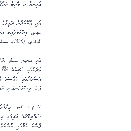
އެހިނދު އެ ވާޖިބު ޙައްޤު
އަދި އެބޭކަލުން ދަލީލުގެ
عباس ވިދާޅުވެފައިވެ އެވެ
البخاري (1530)، مسلم (1272)
ވަދާޢުގައި ނަބިއްޔާ ﷺ ސަ
އަސްވަދުގައި ޖައްސަވަ އެ
ފަހެ، މީސްތަކުންވަނީ ނަބި
الإمام الشافعي ވިދާޅުވ
ސަވާރީކޮޅުގެ މަތީގައި އިނ
ފެންނަ ޙާލުގައި ހުންނަވާ