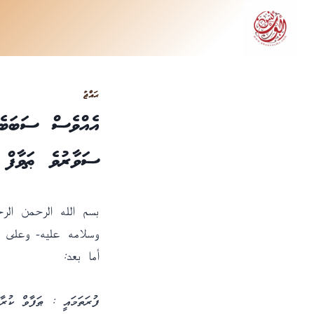
Ski
t
conten
ޙައްޖު
އެއްވެސް ސަބަބެއ
ސަވާރުވެ ޠަވާފް 
بسم الله الرحمن الر
وسلامه عليه- وعلى آ
أما بعد:
ފުރަތަމައީ : ޠަފާވް ކުރ