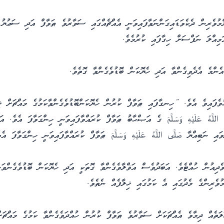
ްމުވެރިން ދެކެވަޑައިގަންނަވާފައިވަނީ އެއްޗެއްގައި ސަވާރުވެ ޠަވާފް އަދި ސަޢުޔު 
ަމިއްލަ ނަފްސަށް ހިގާފައި ކުރުމެވެ.
ންމެ އެދެވިގެންވާ އަދި ހެޔޮކަން ބޮޑުވެގެންވާ ގޮތެވެ.
ފައިވެ އެވެ. ”ހިނގާފައި ޠަވާފް ކުރުން ހެޔޮކަންބޮޑުވެގެންވާކަމުގެ މައްޗަށް ޚި
اللَّهُ عَلَيْهِ وَسَلَّمَ ގެ އަޞްޙާބު ޠަވާފް ކުރައްވާފައިވަނީ ހިންގަވާފަ އެވެ. އަ
ައި ނަބިއްޔާ صَلَّى اللَّهُ عَلَيْهِ وَسَلَّمَ ޠަވާފް ކުރައްވާފައިވަނީ ހިންގަވާފަ އެވެ
ެދިއުން ހުއްޓެވެ. އަބަދުވެސް އަޥްލާވެގެންވާ ގޮތަކީ އަދި ހެޔޮކަން ބޮޑުވެގެންވަ
ުވެރިންގެ މެދުގައި އެ ކަމުގައި ޚިލާފެއް ނެތެވެ.
ަތެއް ދިމާވެ އެއްޗަކަށް ސަވާރުވެ ޠަވާފް ކުރުން ހުއްދަވެގެންވާ ކަމުގެ މައްޗަށް