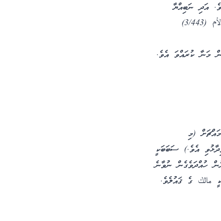
ެ. އަދި ނަބިއްޔާ
3/443)
ން މަނާ ކުރައްވަ އެވެ.
ައްޗަށް (މި
ިދާޅުވި އެވެ.) ސަބަބަކީ
ުން ހުއްދަވެގެން ނުވާނެ
ކީ مالك ގެ ޤައުލެވެ.