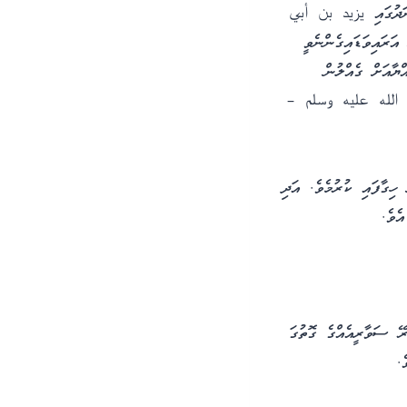
ނަދުގައި يزيد بن أبي
ަރައިވަޑައިގެންނެވީ
ޔާއަށް ގެއްލުން
ى الله عليه وسلم –
 ހިގާފައި ކުރުމެވެ. އަދި
ެވެ.
ރޭ ސަވާރީއެއްގެ ގޮތުގަ
.