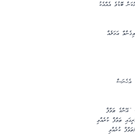
ކަން ބޮޑުވެ އެއާއެކު
ިގެންވާ ޢަމަލެއް
. އެހެނަސް
”އޭނާގެ ޠަވާފް
ގައި ޠަވާފް ކުރެއްވި
ަވާފް ކުރެއްވި