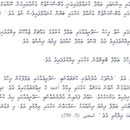
 އިންނަވައި ޠަވާފް ކުރައްވާފައިވަނީ އާލާސްކަންފުޅާ އުޅުއްވައިގެން ނޫންކަމެވ
ގައި އާލާސްކަންފުޅާ އުޅުއްވާ ކަމުގައި ބަޔާން ކުރައްވާފައިވެސް ނުވެ އެވެ.“ الأم (
ެފައި ނުވާ މީހަކު ސަވާރީއެއްގައި ޠަވާފް ކުރުމުގެ މައްޗަށް ޖުމްހޫރު ޢިލްމުވެރި
ޅުވެފައިވެ އެވެ. އޭނާގެ ޠަވާފް ހުއްދަވެ ފިދުޔަ ދިނުންވެ އެވެ.
ހާގެ ޠަވާފް ބާޠިލްވާނެ ކަމުގައި ވިދާޅުވެފައިވެ އެވެ.
އެވެ. ”ދެންފަހެ، ޢުޛުރުވެރި ޙާލަތެއްނެތި، ސަވާރީއެއްގައި ޠަވާފްކުރާ މީހާގެ މ
ދަވެގެން ނުވާނެ ޢަމަލެއް ކަމުގައި އިމާމް أَحْمَدَ ގެ ރިވާޔަތެއްގައިވެ އެވެ. (ވ
ޅިފައިވާ އަޅުކަމެކެވެ. ނަމާދު ފަދައިން ޢުޛުރުރެއްނެތި ސަވާރީއެއްގައި އިދެ ކުރ
ތުގައި ޠަވާފް ފިދުޔަ ދިނުމާއެކު ޞައްޙަވާނެ ކަމުގައި ވިދާޅުވި އެވެ. މި ޤައުލަ
َةَ ވިދާޅުވި އެވެ.“ المغني (5/ 250)