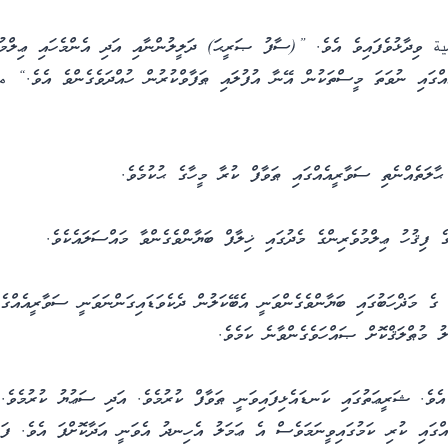
ިދާޅުވެފައިވެ އެވެ. ”(ސާފު ޞަރީޙަ) ދަލީލުންނާއި އަދި އެންމެހައި ޢިލްމުވެ
ެއްގައި ނުވަތަ މީސްތަކުން އޭނާ އުފުލައި ޠަފާވްކުރުން ހުއްދަވެގެންވެ އެވެ.“
ާލަތެއްނެތި ސަވާރީއެއްގައި ޠަވާފް ކުރާ މީހާގެ ޙުކުމެވެ.
ެ ފިޤުހު ޢިލްމުވެރިންގެ މެދުގައި ޚިލާފް ބަޔާންވެގެންވާ މައްސަލައެކެވެ.
ެ މަޛްހަބުގައި ބަޔާންވެގެންވަނީ އެބޭކަލުން ދެކެވަޑައިގަންނަވަނީ ސަވާރީއެއްގެ
ު މުޠްލަޤްކޮށް ޞައްހަވެގެންވާނެ ކަމެވެ.
 އެވެ. ޝަރީޢަތުގައި ކަނޑައެޅިފައިވަނީ ޠަވާފް ކުރުމެވެ. އަދި ސަޢުޔު ކުރުމެވެ.
އްގައި ކުރި ކަމުގައިވީނަމަވެސް އެ ޢަމަލު އެހިނދު އެވަނީ އަދާކޮށްފަ އެވެ. ފަހ