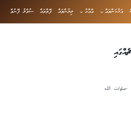
އަޅުކަންތައް
ޢާއްމު
ލިޔުންތައް
ފޮތްތައް
ސުވާލު ފޮނުވާ
އްގައި
 -صلوات الله