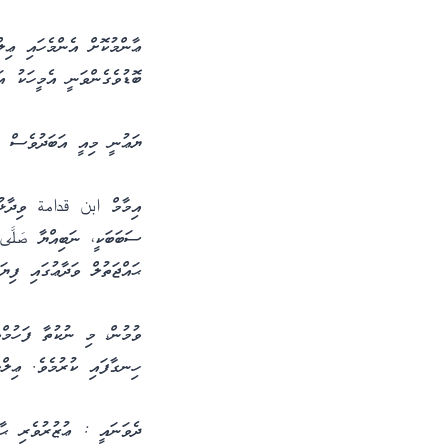
ޢާންމުކޮށް އެންމެހައި ޢިލ
ބޮޑުވެގެންވަނީ އެމީހަކު އ
ޔަޢުނީ މިއީ އަބަދުވެސް އެ
އިމާމް ابن قدامة ވިދާޅުވެ
ސަބަބަކީ، ނަބިއްޔާ صَلَّى 
ޙައްޖަތުލް ވަދާޢުގައި ފިޔަވ
ވުމުން، މި ނުކުތާ ފަހުމްވ
ހިނގާފައި ކުރުމެވެ. ޢިލްމ
ދެވަނައީ : ޢުޒުރުވެރި ޙާލ