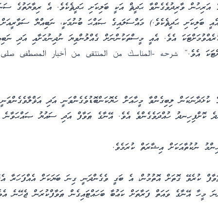
ަރިހުން ވާރިދުވެގެންވާ ޙަދީޘް އަކީ ބަލިކަށި ޙަދީޘެކެވެ. އެ ރިވާޔަތުގެ ސަ
އީ ބަލިކަށި ޙަދީޘެކެވެ.) މައްސަލައިގެ ޞައްޙަ ބުނުމަކީ، ނަބިއްޔާ ސަވާރީއަށް އ
ެއްވުމަށްޓަކަ އެވެ. އެއީ މީސްތަކުންނަށް ގެއްލުންވިޔަ ނުދިނުމަށާއި އަދި ނަބިއް
ނެވުމަށްޓަކަ އެވެ.“ شرحه -المناسك من المنتقى من أخبار المصطفى صل
ެ ކުޅަދާނަކަން ލިބިގެންވާ މީހާއަށް ހެޔޮކަންބޮޑުވެގެންވަނީ އަދި އަޥްލާވެގެންވަނީ
ެ ކޮށްފިހިނދު ހުއްދަވެގެންވެ އެވެ. އޭނާގެ ޠަވާފް އަދި ސައުޔު ޞައްޙަވާނެ އ
ިންމު ނުކުތާއަކަށް އިޝާރަތް ކުރަމެވެ.
ަވާފް ކުރެވޭ ގޮތަށް އޮތުމުން، އެ ބަގީ ވެގެންދަނީ ގިނަ ބަޔަކަށް އެއްފަހަރާ އެ
ނަ މީހާ އޭނާގެ ވައަތް ފަރާތަށް ކަޢުބާ ބަހައްޓައިގެން ޠަވާފްކުރަން ޖެހޭނެ އެވެ