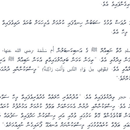
އިގެންފައިވެ އެވެ.
ތަ ދުވަސް ވުމުގެ ސަބަބުން ހިނގާފައި ކުރުމަށް އެމީހަކަށް ބުރަވެ ދަތިވެފައިވާ 
 މީހާ އެވެ.
مسلم މާތް ނަބިއްޔާ ﷺ ގެ އަނބިކަނބަލުން أُم سَلَمَة -رضي الله عنها- އަރ
ަމަނާ ވިދާޅުވި އެވެ. ”ތިމަން ކަމަނާ ބަލިޙާލުގައިވާތީ އެކަން ނަބިއްޔާ ﷺ އަރިހ
ްވި އެވެ. (طُوفِي مِنْ وَرَاءِ النَّاسِ وَأَنْتِ رَاكِبَةٌ) ”މީސްތަކުންނާއި ދުރުގ
ރާށެވެ.“
 حجر ވިދާޅުވެފައިވެ އެވެ. ”ޢުޛުރުވެރި ޙާލަތެއް މެދުވެރިވެފައިވާ މީހާ ސަވާރީ
 އެވެ. މިސްތަކުންނާއި ދުރުން އެކަމަނާއަށް ޠަވާފް ކުރުމަށް އަމުރުފުޅު ކުރައްވާ
ކަން ބޮޑުވެގެންވާ ގޮތް ކަމުގައި ވުމާއި އަދި މިސްތަކުން ހަދާފައިވާ ސަފުތައް ބު
ައި ޠަފާވް ކުރެއްވުމުގައި މީސްތަކުންނަށް އުނދަގޫ ފޯރައިގެން ނުދިއުމަށެވެ.“ فتح