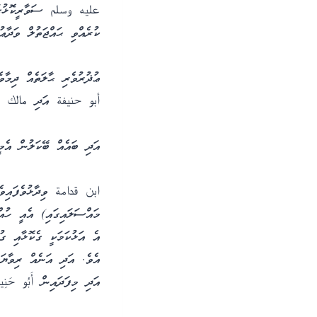
عليه وسلم ސަވާރީކޮޅުގައި
ކުރެއްވި ޙައްޖަތުލް ވަދާޢު
ޢުޛުރުވެރި ޙާލަތެއް ދިމާވ
أبو حنيفة އަދި مالك ވިދާ
އަދި ބައެއް ބޭކަލުން އެމީ
ابن قدامة ވިދާޅުވެފައިވެ 
މައްސަލައިގައި) އެއީ ހުއް
އެ އަޅުކަމަކީ ގެކޮޅާއި ގު
އެވެ. އަދި އަނެއް ރިވާޔަ
އަދި މިފަދައިން أَبُو حَنِيف