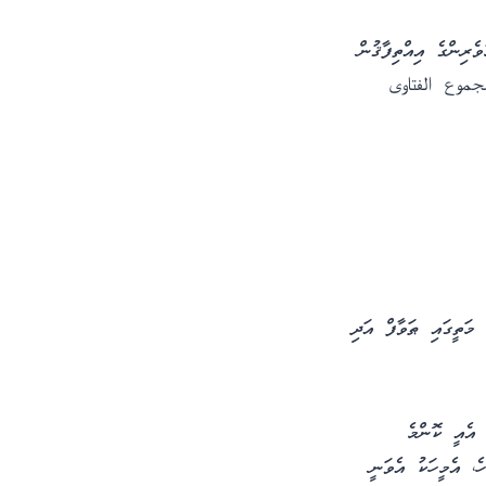
ރިންގެ އިއްތިފާޤުން
 مجموع الفتاوى
 މަތީގައި ޠަވާފް އަދި
 އެއީ ކޮންމެ
ެ، އެމީހަކު އެވަނީ