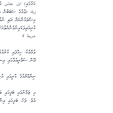
ކަމުގައި) ابن عباس ގެ އ
زياد (ވުމުގެ ސަބަބުން އެ
މިސްތަކުންނަށް ދަތި ނުކުރ
ކުރިމަތިވަޑައިނުގެން
شريط 4
ވުމާއެކު، ހިގާފައި ކުރުމުގ
އޭނާ ސަވާރީއެއްގައި އިނދ
ނިންމާލުމުގެ ކުރީގައި މުހ
މި ޒަމާނުގައި ބަޤީގައި ޠ
އެވެ. ފަހެ، ބަގީގައި އިން