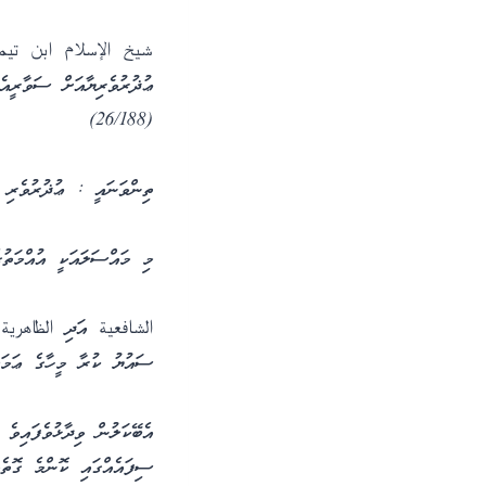
شيخ الإسلام ابن تيمية ވ
ޢުޛުރުވެރިޔާއަށް ސަވާރީއ
(26/188)
ތިންވަނައީ : ޢުޛުރުވެރި ޙ
މި މައްސަލައަކީ އުއްމަތުގ
الشافعية އަދި الظاهرية ގ
ސައުޔު ކުރާ މީހާގެ ޢަމަލ
އެބޭކަލުން ވިދާޅުވެފައިވެ
ސިފައެއްގައި ކޮންމެ ގޮތެ