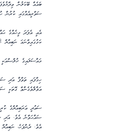
ބައެއް ބޭކަލުން ވިދާޅުވެފ
ސަވާރީއެއްގައި ކުރުން ހު
އެއީ އެފަދަ މީހެއްގެ ޙައް
ކަމުގައިވާނަމަ ނަބިއްޔާ 
މައްސަލައިގެ ޚުލާޞާއަކީ 
ހިގާފައި ތަވާފް އަދި ސަޢ
އަޥްލާވެގެންވާ ގޮތަކީ ސަވ
ސަޢުދީ ޢަރަބިއްޔާގެ ކު
ޞައްޙަވާނެ އެވެ. އަދި ސ
އެވެ. ދެންފަހެ، ނަބިއްޔ