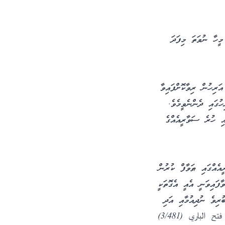
މީހާ ނުވަތަ މިފަދަ
ިހުން ރިވާކޮށްފައިވާ
ުގައި ދެންނެވީމެވެ.
ައި ހުރެ ސަވާރީއެއްގެ
އެއްގައި ޠަވާފް ކުރުން
ފައިވަނީ އެއީ އެގޮތަކީ
ރިވެ ނުދިއުމާއި އަދި
 الباري (3/481)