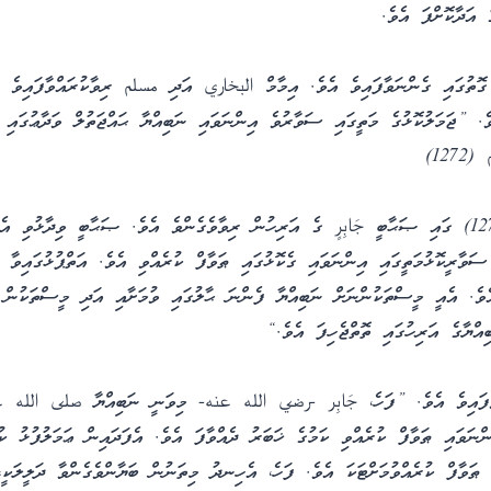
 އަދާކޮށްފަ އެވެ.
 ގޮތުގައި ގެންނަވާފައިވެ އެވެ. އިމާމް البخاري އަދި مسلم ރިވާކުރައްވާފައިވެ
. ”ޖަމަލުކޮޅުގެ މަތީގައި ސަވާރުވެ އިންނަވައި ނަބިއްޔާ ޙައްޖަތުލް ވަދާޢުގައި 
އަދި صحيح مسلم (1273) ގައި ޞަޙާބީ جَابِرٍ ގެ އަރިހުން ރިވާވެގެންވެ އެވެ. ޞަޙާބީ ވިދާޅުވި 
ވާރީކޮޅުމަތީގައި އިންނަވައި ގެކޮޅުގައި ޠަވާފް ކުރެއްވި އެވެ. އަތްޕުޅުގައިވާ 
ވެ. އެއީ މީސްތަކުންނަށް ނަބިއްޔާ ފެންނަ ޙާލުގައި ވުމަށާއި އަދި މީސްތަކުން ސ
އްޔާގެ އަރިހުގައި ތޮތްޖެހިފަ އެވެ.“
ެފައިވެ އެވެ. ”ފަހެ، جَابِر -رضي الله عنه- މިވަނީ ނަބިއްޔާ صلى الله
ްނަވައި ޠަވާފް ކުރެއްވި ކަމުގެ ޚަބަރު ދެއްވާފަ އެވެ. އެފަދައިން ޢަމަލުފުޅު ކު
 ޠަވާފް ކުރެއްވުމަށްޓަކަ އެވެ. ފަހެ، އެހިނދު މިތަނުން ބަޔާންވެގެންވާ ދަލީލަ