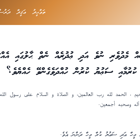
ތަވްޙީދު
ޢަޤީދާ
ދަރުސް
ް މެދުވެރި ނުވެ އަދި ޢުޛުރެއް ނެތް ޙާލުގައި އެއްޗެ
ކުރުމާއި ސަޢުޔު ކުރުން ހުއްދަވެގެންވޭ ހެއްޔެވެ؟
حيم ، الحمد لله رب العالمين، و الصلاة و السلام على رسول الله
له وصحبه أجمعين.
ާ މީހާ އަދި ސަޢުޔު ކުރާ މީހާ ދަންނަ އެވެ.