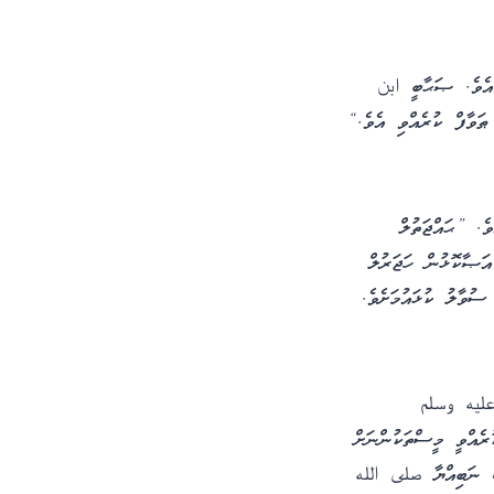
 އެވެ. ޞަޙާބީ ابن
ޠަވާފް ކުރެއްވި އެވެ.“
އެވެ. ”ޙައްޖަތުލް
އަޞާކޮޅުން ހަޖަރުލް
ުވާލު ކުޅައުމަށެވެ.
 عليه وسلم
ރެއްވީ މީސްތަކުންނަށް
ކީ، ނަބިއްޔާ صلى الله