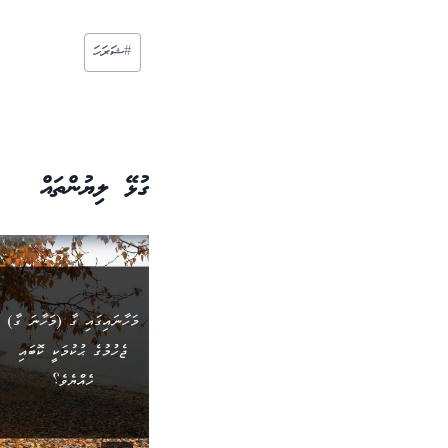
Post
#
ޝަރަހަ
Tags:
ގުޅޭ ލިޔުންތައް