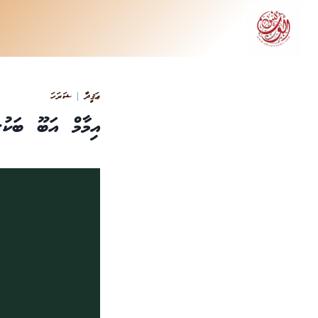
Ski
t
conten
ޢަޤީދާ
|
ޝަރަހަ
އިމާމް އަބޫ ބަކު