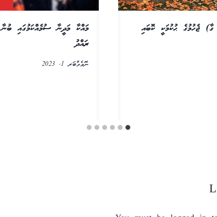
ގާ) ޖެހުމުގެ ޙުކުމަކީ ކޮބައި
މައްކާ މަދީނާ ސުމެއްކަމުގައި ބުނާ 
ރައްދު
ނޮވެމްބަރ 1, 2023
L