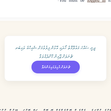
You must be
logged in
to
ދީނީ ސައްޚަ މަޢުލޫމާތު ހޯދައި އޮޅުން ފިލުވުމަށް ޝެއިޙްގެ ވައިބަރ
ޗެނަލަށް ޖޮއިން ކޮށްދެއްވަވާ
ޗެނަލަށް ގުޅިވަޑައިގަންނަވާ