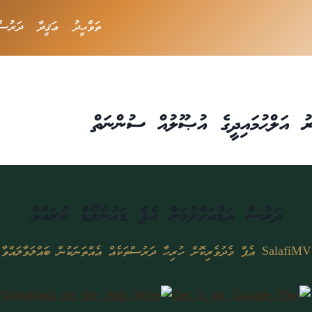
ތަވްޙީދު
ޢަޤީދާ
ދަރުސް
ރު އަލްޙުމައިދީގެ އުޞޫލުއް ސުންނަތް
ދަރުސް އަޑުއަހާލުމަށް އެޕް ޑައުންލޯޑް ކުރައްވާ
SalafiMV އެޕް މެދުވެރިކޮށް ހުރިހާ ދަރުސްތަކެއް އެއްތަނަކުން ބައްލަވާލައްވާ