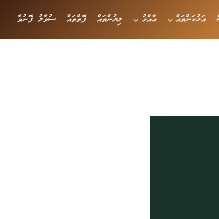
އަޅުކަންތައް
ޢާއްމު
ލިޔުންތައް
ފޮތްތައް
ސުވާލު ފޮނުވާ