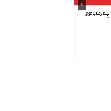
މީސްތަކުންނަންދެވޭ
الله تعالى ގެ ރިވެތިވެގެންވާ ނަންފުޅުތައ
މެއި 2, 2024