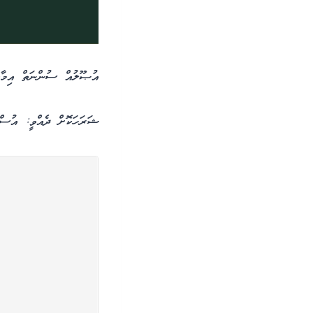
އުޞޫލުއް ސުންނަތް އިމާމ
ޝަރަހަކޮށް ދެއްވީ: އުސ