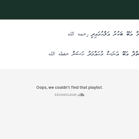
ް އަބޫ ބަކުރު އަލްޙުމައިދީ رحمه الله
ްތާޛް އަބޫ އަނަސް މުޙައްމަދު ހަސަން حفظه الله