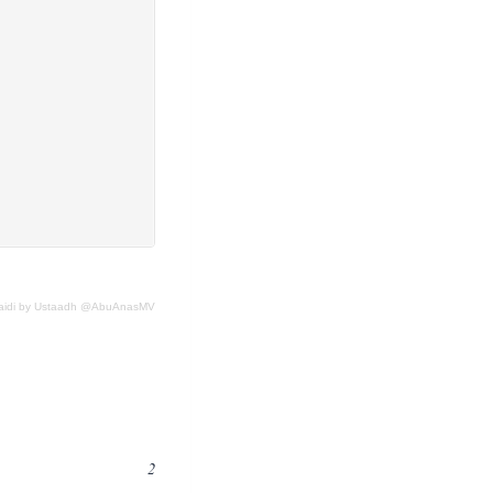
maidi by Ustaadh @AbuAnasMV
2