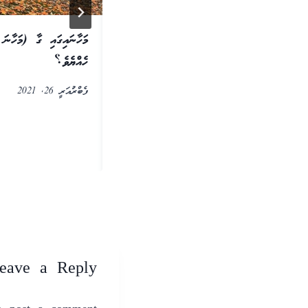
ި ޙުކުމާ ޚިލާފަށް ޤާނޫނު ހަދައި އެ
މަހާނައިގައި ގާ (މަހާނަ 
ްދީޤުކޮށް އަދި އެއާއި އެއްގޮތަށް ޙުކުމްކުރާ
ހެއްޔެވެ؟
ުތައްދުވެ ދީނުން ބޭރުވާނެތޯ؟ އަދި މިފަދަ
ފެބްރުއަރީ 26, 2021
ްސަލަ ހުށަހެޅުން ހުއްދަވާނެ ތޯއެވެ؟
eave a Reply