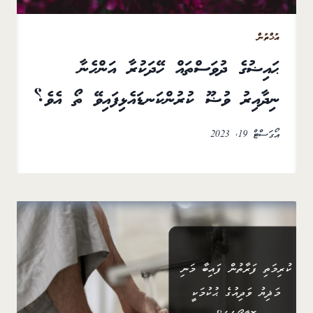
އުޚްތުން
ޙައިޟުގެ ދުވަސްތައް ހޭދަކުރާ އަންހެނާ
ނިދާއިރު ވުޟޫ ކުރުންކަނޑައެޅިފައިވޭ ތޯ އެވެ؟
އޯގަސްޓް 19, 2023