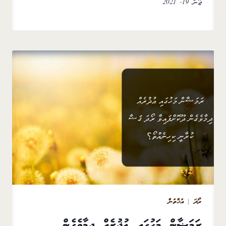
ޖޫން 19, 2021
ރޯދަ
|
އުޚްތުން
ރަމަޟާން މަހުގައި ޢުޛުރެއް ދިމާވެގެން