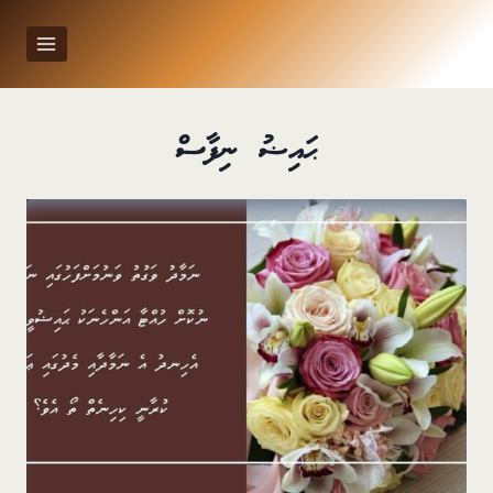
Ski
t
conten
ޙައިޟު ނިފާސް