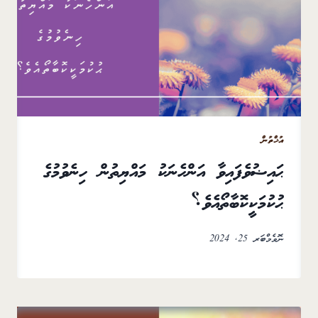
އުޚްތުން
ޙައިޟުވެފައިވާ އަންހެނަކު މައްޔިތުން ހިނެވުމުގެ
ޙުކުމަކީކޮބާތޯއެވެ؟
ނޮވެމްބަރ 25, 2024