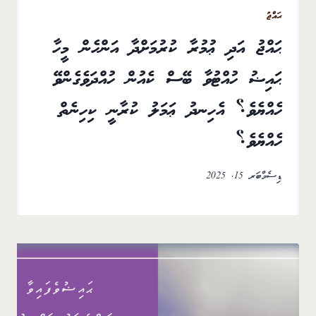
ޙައްޖު
ޙައްޖު އަދި ޢުމުރާ ކުރުމަށްދާ އަންހެން މީހާ
ޙައިޟު ހުއްޓުވާ ބޭސް ކެއުން ހުއްދަވެގެންވޭ
ހެއްޔެވެ؟ އެހިނދު ޢަމަލު ކުރާނީ ކިހިނެތް
ހެއްޔެވެ؟
ޑިސެމްބަރ 15, 2025