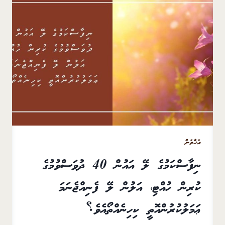
އުޚްތުން
ނިފާސްކަމުގެ ލޭ އައުން 40 ދުވަސްވުމުގެ
ކުރިން ހުއްޓި، އަލުން ލޭ ފެނިއްޖެނަމަ
ޢަމަލުކުރުންއޮތީ ކިހިނެއްތޯއެވެ؟