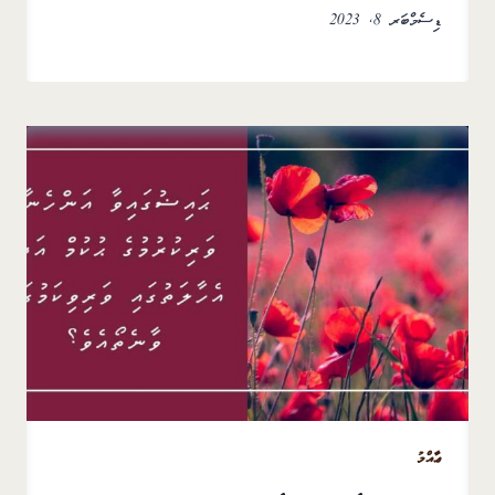
ޑިސެމްބަރ 8, 2023
ޢާއްމު