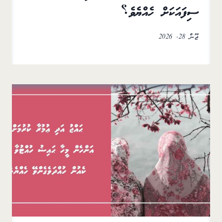
ސިފައަކަށް ހެއްޔެވެ؟
ޖޫން 28, 2026