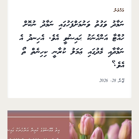
އުޚްތުން
ނަމާދު ވަގުތު ވަނުމަށްފަހުގައި ނަމާދު ނުކޮށް
ހުއްޓާ އަންހެނަކު ޙައިޟުވީ އެވެ. އެހިނދު އެ
ނަމާދާއި މެދުގައި ޢަމަލު ކުރާނީ ކިހިނެތް ތޯ
އެވެ؟
ޖޫން 28, 2026