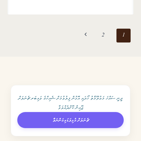
Page
Next
2
1
navigation
Page
ދީނީ ސައްޚަ މަޢުލޫމާތު ހޯދައި އޮޅުން ފިލުވުމަށް ޝެއިޙްގެ ވައިބަރ ޗެނަލަށް
ޖޮއިން ކޮށްދެއްވަވާ
ޗެނަލަށް ގުޅިވަޑައިގަންނަވާ