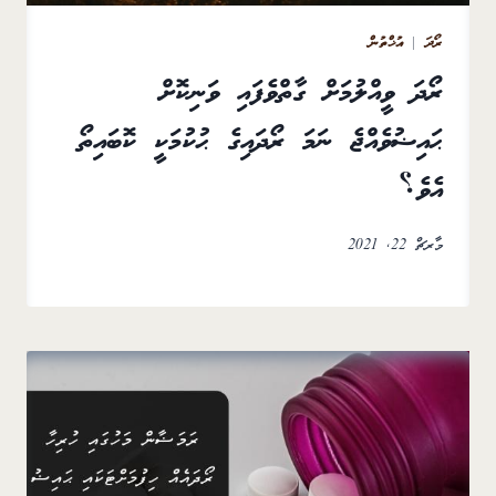
ރޯދަ
|
އުޚްތުން
ރޯދަ ވީއްލުމަށް ގާތްވެފައި ވަނިކޮށް
ޙައިޟުވެއްޖެ ނަމަ ރޯދައިގެ ޙުކުމަކީ ކޮބައިތޯ
އެވެ؟
މާރޗް 22, 2021