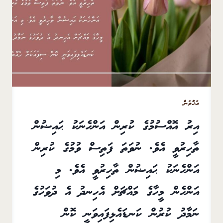
އުޚްތުން
އިރު އޮއްސުމުގެ ކުރިން އަންހެނަކު ޙައިޟުން
ތާހިރުވީ އެވެ. ނުވަތަ ފަތިސް ވުމުގެ ކުރިން
އަންހެނަކު ޙައިޟުން ތާހިރުވީ އެވެ. މި
އަންހެން މީހާގެ މައްޗަށް އެހިނދު އެ ދުވަހުގެ
ނަމާދު ކުރުން ކަނޑައެޅިފައިވަނީ ކޮން