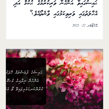
ޙައިޟުގައިވާ އަންހެނާ ވަރިކުރުމުގެ ޙުކުމް އަދި
އެހާލަތުގައި ވަރިވިކަމުގައި ވާނެތޯއެވެ؟
އޮކްޓޯބަރ 22, 2023