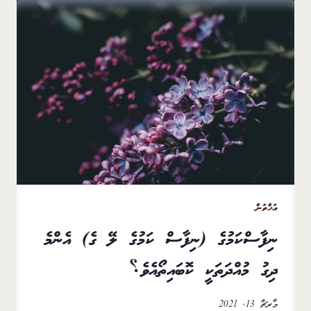
އުޚްތުން
ނިފާސްކަމުގެ (ނިފާސް ކަމުގެ ލޭ ގެ) އެންމެ
ދިގު މުއްދަތަކީ ކޮބައިތޯއެވެ؟
މާރޗް 13, 2021