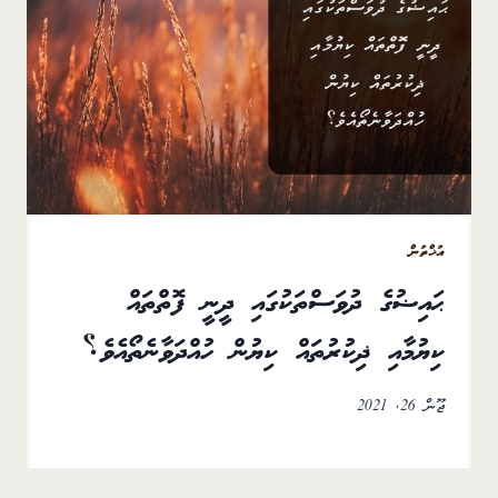
އުޚްތުން
ޙައިޟުގެ ދުވަސްތަކުގައި ދީނީ ފޮތްތައް
ކިޔުމާއި ޛިކުރުތައް ކިޔުން ހުއްދަވާނެތޯއެވެ؟
ޖޫން 26, 2021