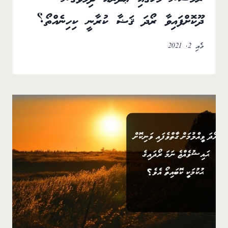
ދޫކޮށްފައިވާ ރޯދަ ޤަޟާ ކުރާނީ ކިހިނެއްތޯ؟
މެއި 2, 2021