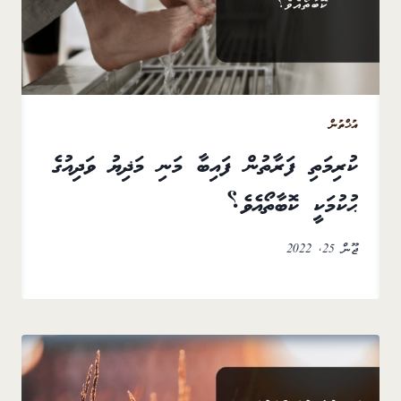
އުޚްތުން
ކުރިމަތި ފަރާތުން ފައިބާ މަނި މަޛިޔު ވަދިއުގެ
ޙުކުމަކީ ކޮބާތޯއެވެ؟
ޖޫން 25, 2022